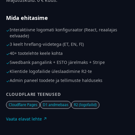
Majutuskulu: 0 € kuus.
Mida ehitasime
Interaktiivne logomati konfiguraator (React, reaalajas
✓
eelvaade)
3 keelt hreflang-viidetega (ET, EN, FI)
✓
40+ tootelehte keele kohta
✓
Swedbank pangalink + ESTO järelmaks + Stripe
✓
Klientide logofailide üleslaadimine R2-te
✓
Admin paneel toodete ja tellimuste halduseks
✓
CLOUDFLARE TEENUSED
Cloudflare Pages
D1 andmebaas
R2 (logofailid)
Vaata elavat lehte ↗