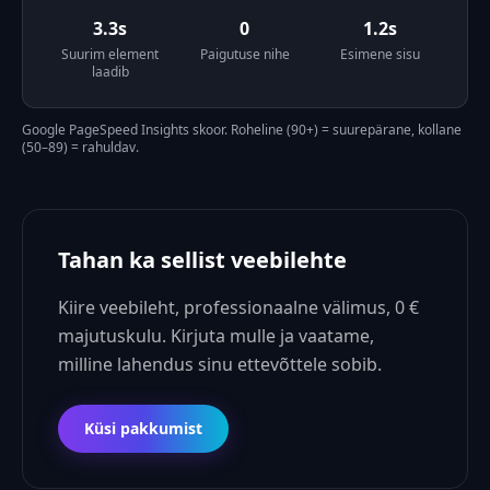
3.3s
0
1.2s
Suurim element
Paigutuse nihe
Esimene sisu
laadib
Google PageSpeed Insights skoor. Roheline (90+) = suurepärane, kollane
(50–89) = rahuldav.
Tahan ka sellist veebilehte
Kiire veebileht, professionaalne välimus, 0 €
majutuskulu. Kirjuta mulle ja vaatame,
milline lahendus sinu ettevõttele sobib.
Küsi pakkumist