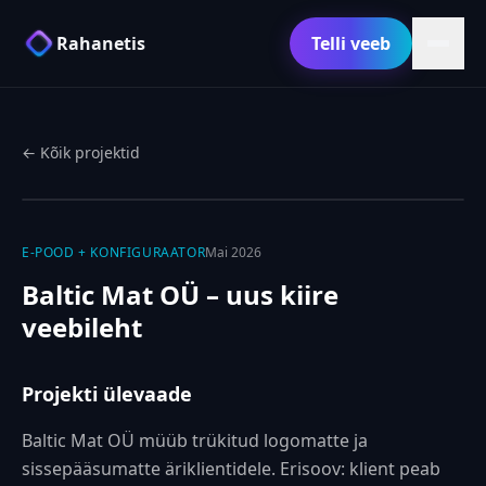
Rahanetis
Telli veeb
← Kõik projektid
E-POOD + KONFIGURAATOR
Mai 2026
Baltic Mat OÜ
– uus kiire
veebileht
Projekti ülevaade
Baltic Mat OÜ müüb trükitud logomatte ja
sissepääsumatte äriklientidele. Erisoov: klient peab