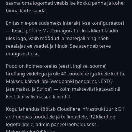
saama oma logomati veebis ise kokku panna ja kohe
hinna kätte saada.
Ehitasin e-poe südameks interaktiivse konfiguraatori
— React-põhine MatConfigurator, kus klient laadib
üles logo, valib mõõdud ja materjali ning näeb
reaalajas eelvaadet ja hinda. See asendab terve
müügivestluse.
Pood on kolmes keeles (eesti, inglise, soome)
hreflang-viidetega ja üle 40 tootelehe iga keele kohta.
Maksed käivad läbi Swedbanki pangalingi, ESTO
järelmaksu ja Stripe'i — kolm makseviisi katavad nii
Eesti kui välismaised kliendid.
Kogu lahendus töötab Cloudflare infrastruktuuril: D1
andmebaas toodetele ja tellimustele, R2 klientide
logofailidele, admin paneel laohalduseks.